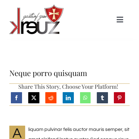
Skip
to
Toggle
content
Naviga
HOME
Über uns
Neque porro quisquam
Zimmer
Share This Story, Choose Your Platform!
Gastronomie
Aktivitäten
A
liquam pulvinar felis auctor mauris semper, sit