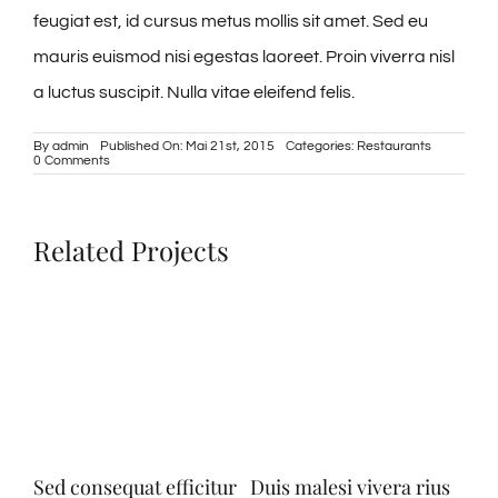
feugiat est, id cursus metus mollis sit amet. Sed eu
mauris euismod nisi egestas laoreet. Proin viverra nisl
a luctus suscipit. Nulla vitae eleifend felis.
By
admin
Published On: Mai 21st, 2015
Categories:
Restaurants
on
0 Comments
Neque
porro
quisquam
Related Projects
Sed consequat efficitur
Duis malesi vivera rius
Sed