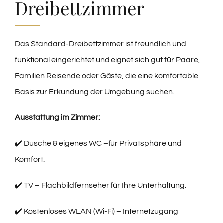
Dreibettzimmer
Kontakt
Das Standard-Dreibettzimmer ist freundlich und
Impressum
funktional eingerichtet und eignet sich gut für Paare,
Familien Reisende oder Gäste, die eine komfortable
Datenschutzerklärung
Basis zur Erkundung der Umgebung suchen.
Ausstattung im Zimmer:
✔️ Dusche & eigenes WC –für Privatsphäre und
Komfort.
✔️ TV – Flachbildfernseher für Ihre Unterhaltung.
✔️ Kostenloses WLAN (Wi-Fi) – Internetzugang