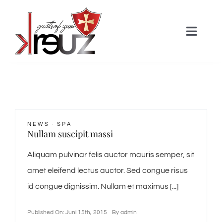
Skip
to
Toggle
content
Naviga
HOME
Über uns
NEWS
·
SPA
Nullam suscipit massi
Zimmer
Aliquam pulvinar felis auctor mauris semper, sit
Gastronomie
amet eleifend lectus auctor. Sed congue risus
id congue dignissim. Nullam et maximus [...]
Aktivitäten
Published On: Juni 15th, 2015
By
admin