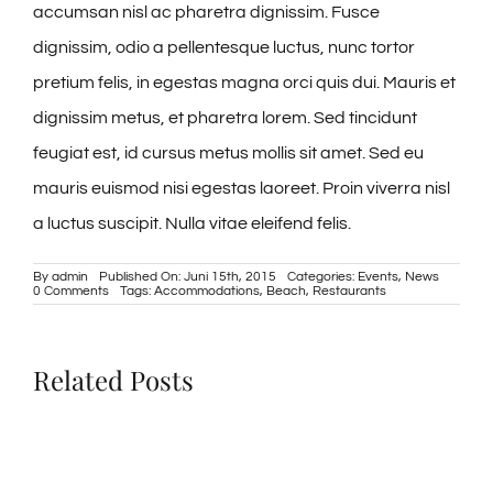
accumsan nisl ac pharetra dignissim. Fusce
dignissim, odio a pellentesque luctus, nunc tortor
pretium felis, in egestas magna orci quis dui. Mauris et
dignissim metus, et pharetra lorem. Sed tincidunt
feugiat est, id cursus metus mollis sit amet. Sed eu
mauris euismod nisi egestas laoreet. Proin viverra nisl
a luctus suscipit. Nulla vitae eleifend felis.
By
admin
Published On: Juni 15th, 2015
Categories:
Events
,
News
on
0 Comments
Tags:
Accommodations
,
Beach
,
Restaurants
In
tempor
solicitudin
Related Posts