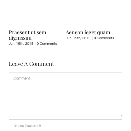
Praesent ut sem
Aenean ieget quam
Cur
dignissim
Juni 15th, 2015
|
0 Comments
Juni 
Juni 15th, 2015
|
0 Comments
Leave A Comment
Comment