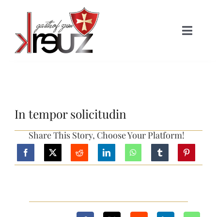
Skip
to
Toggle
content
Naviga
HOME
Über uns
In tempor solicitudin
Zimmer
Share This Story, Choose Your Platform!
Gastronomie
Aktivitäten