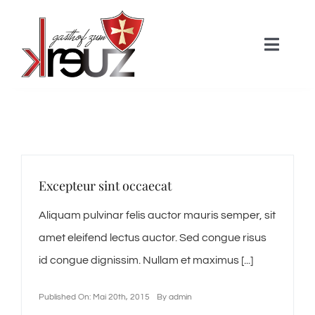
Skip
to
Toggle
content
Naviga
HOME
Über uns
Excepteur sint occaecat
Zimmer
Aliquam pulvinar felis auctor mauris semper, sit
amet eleifend lectus auctor. Sed congue risus
Gastronomie
id congue dignissim. Nullam et maximus [...]
Aktivitäten
Published On: Mai 20th, 2015
By
admin